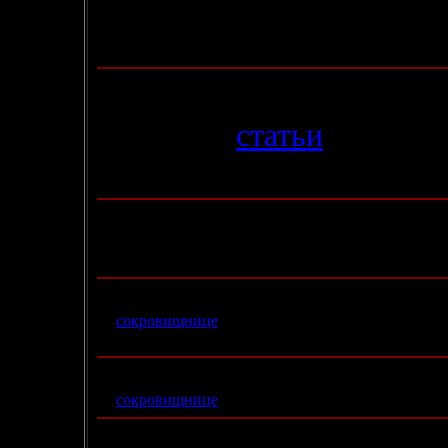
- На этой неделе начинаю
А там уж и до "Мессии..."
15.07.2004
- В раздел
статьи
добавле
"Черный Коридор"
.
14.07.2004
- Сегодня нашему сайту исполняется год! Спешу по
это время (или почти всё))) был с нами и помогал 
11.07.2004
- В
сокровищнице
выложены иллюстрации к издан
- И прошу не забывать
ставить оценку нашему са
9.07.2004
- В
сокровищнице
появилась информация по издан
3.07.2004