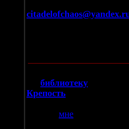
Гостевой Книге или приш
citadelofchaos@yandex.r
обложки изданий начала 9
рисунки, ну и прочий рар
- И прошу не забывать
го
рейтинге!)))
12.11.2004
- В
библиотеку
добавлен
Крепость
"
. Если у вас е
нашей библиотеке, и есть
пишите
мне
)))
Присылайт
произведения М.Муркока,