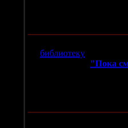
можно проголосовать, на
"
рейтинг-голосовать
" вн
страницы или, еще проще
28.01.2004
-
В
библиотеку
добавлена 
Белого Волка" -
"Пока см
же Ю. Новикова. Третью 
подождать))) - обещаю тол
- Небольшое пополнение
"Повелитель Мечей" издат
20.01.2004