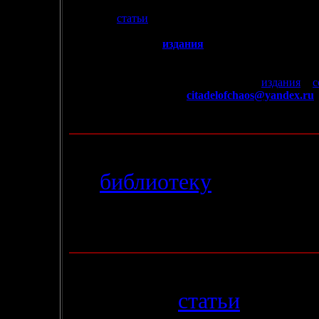
1.09.2004
- В раздел
статьи
добавленя вступительная
статья 
издательства ФЕЯ, 1992.
-
Появился раздел
издания
.
Он будет содержать и
русском языке. Сегодня в данный раздел
добавлена
(ФЕЯ
)
.
- Если у вас есть чем
пополнить
раздел
издания
и
с
Книге или пришлите на
citadelofchaos@yandex.ru
карты, собственные рисунки, ну и прочий раритет:
- И прошу не забывать
голосовать
за наш сайт в ре
22.08.2004
- В
библиотеку
добавлен 
"Мессия на Краю Врем
Времени".
13.08.2004
- В разделе
статьи
появил