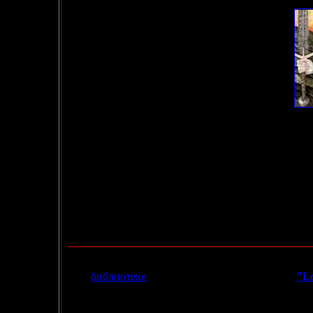
30% - У Края Времени
16% - Хроники Корума
7 % - Семья Фон Бек
5 % - Хроники
Хоукмуна
2 % - Кочевники времени
2 % - Хроники Корнелиус
2 % - Повелитель Марса
2 % - Другой..
25.12.2003
- В
библиотеке
появился оригинал рассказа
"L
Спасибо Вадиму Румянцеву.
- Все-таки решил открыть страничку новостей. Лиш