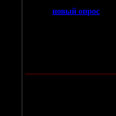
6.01.2004
- Итак,
новый опрос
дас
пристрастиях читателей 
неоднократно обсуждалась
разницы в любимой музык
ответит много народу, не 
-
Кстати, оригинал расск
НТМL-формате.
2.01.2004
- Закончился 2003-й год, 
лучшем цикле. Вот резуль
34% - Эльрик из Мельни