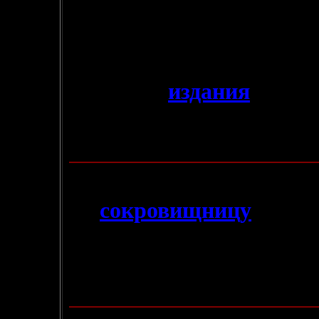
Владимирского
- на ром
Хроники Корума и
после
Черных Клинов", Джокер
- В раздел
издания
добавл
"Хроника Черных Клин
издательства Джокер (199
13.09.2004
- В
сокровищницу
добав
городов Мира Эльрика
.
- Также появилась, након
"Вечный Воитель"
. Смо