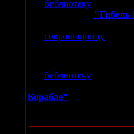
- В
библиотеку
добавлена
Белого Волка" -
"Гибель 
Ю. Новикова.
- В
сокровищницу
добавл
циклу "Повелитель Марса
19.01.2004
-
В
библиотеку
добавлена
"Плывущий по Морям Су
Корабле"
.
Через недельку, надеюсь),
"Участь Белого Волка".