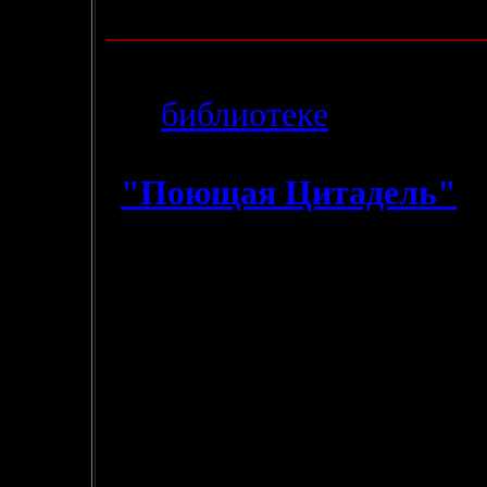
предложить тематику нового опроса).
- И прошу не забывать оценивать наш сайт))) Рейт
9.02.2004
-
В
библиотеке
наконец-т
третья часть романа "Уча
-
"Поющая Цитадель"
,
Новикова). Таким образо
прочесть весь роман.
- Кстати, теперь Цитадел
в рейтинге сайта
Минас-
творчестве Дж. Р. Толкиена
предлагаю всем поставит
сайту (см. правее над опр