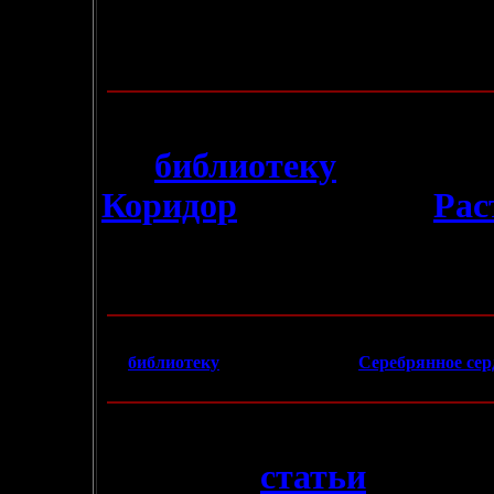
опубликуем, если они, к
литературным языком)))
6.11.2004
- В
библиотеку
добавлен
Коридор
"
и рассказ
"
Рас
спасибо за это
Коту
. Кст
Коридор"
есть рецензия 
25.10.2004
- В
библиотеку
добавлен роман
"
Серебрянное сер
по сценарию Муркока к одноименной игре, так и н
23.09.2004
- В раздел
статьи
добавл