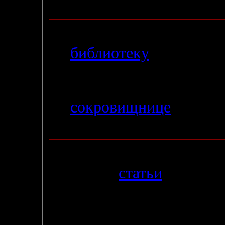
Времени"
от
Патрика К
11.08.2004
- В
библиотеку
добавлена 
"Легенды Края Времен
появится и
"Мессия на К
- В
сокровищнице
выложе
"
Повелители Мечей
"
(Се
25.07.2004
- В раздел
статьи
добавлен
В. Владимирского
на ци
SeaBre
eze
- на роман
"Се 