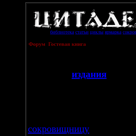
библиотека
статьи
циклы
ярмарка
сокро
Форум
Гостевая книга
Арх
21.11.2004
- В раздел
издания
добавл
первом издании цикла
"П
книге
"Кочевники Врем
"New Wave"
.
- Если у вас есть чем
поп
сокровищницу
Цитадели Х